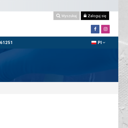
Wyszukaj
Zaloguj się
061251
Pl