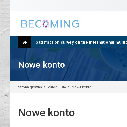
Skip to navigation
Skip to search form
Skip to login form
Skip to footer
Przejdź do głównej zawartości
Satisfaction survey on the International mult
Nowe konto
Strona główna
Zaloguj się
Nowe konto
Nowe konto