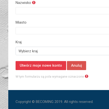
Nazwisko
Miasto
Kraj
W tym formularzu są pola wymagane oznaczone
Copyright © BECOMING 2019. All rights reserved.